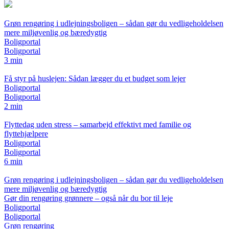
Grøn rengøring i udlejningsboligen – sådan gør du vedligeholdelsen
mere miljøvenlig og bæredygtig
Boligportal
Boligportal
3 min
Få styr på huslejen: Sådan lægger du et budget som lejer
Boligportal
Boligportal
2 min
Flyttedag uden stress – samarbejd effektivt med familie og
flyttehjælpere
Boligportal
Boligportal
6 min
Grøn rengøring i udlejningsboligen – sådan gør du vedligeholdelsen
mere miljøvenlig og bæredygtig
Gør din rengøring grønnere – også når du bor til leje
Boligportal
Boligportal
Grøn rengøring