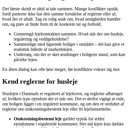
Det første skridt er altid at tale sammen. Mange konflikter opstår,
fordi parterne ikke har den samme forståelse af reglerne eller af,
hvad der er aftalt. Tag en rolig snak om, hvad uenigheden handler
om, og prøv at finde frem til de konkrete tal og forhold.
Gennemgå lejekontrakten sammen. Hvad står der om husleje,
regulering og vedligeholdelse?
Sammenlign med lignende boliger i området – det kan give et
realistisk billede af markedslejen.
Undersøg, om der er sket ændringer i boligens stand, som kan
påvirke lejen.
En åben dialog kan ofte løse meget, før konflikten vokser sig stor.
Kend reglerne for husleje
Huslejen i Danmark er reguleret af lejeloven, og reglerne afhænger
af, hvilken type ejendom der er tale om. Det er derfor vigtigt at vide,
om boligen ligger i en reguleret kommune, og om den er omfattet af
reglerne om omkostningsbestemt leje eller fri lejefastsættelse.
Omkostningsbestemt leje
gælder typisk for ældre
ejendomme i regulerede kommuner. Her må lejen kun dække