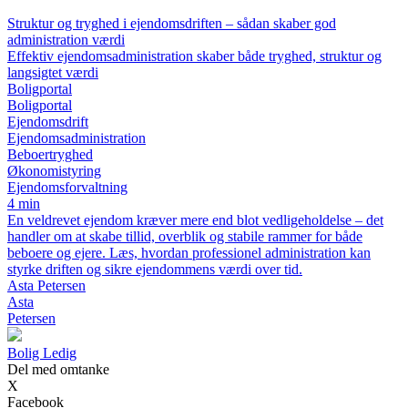
Struktur og tryghed i ejendomsdriften – sådan skaber god
administration værdi
Effektiv ejendomsadministration skaber både tryghed, struktur og
langsigtet værdi
Boligportal
Boligportal
Ejendomsdrift
Ejendomsadministration
Beboertryghed
Økonomistyring
Ejendomsforvaltning
4 min
En veldrevet ejendom kræver mere end blot vedligeholdelse – det
handler om at skabe tillid, overblik og stabile rammer for både
beboere og ejere. Læs, hvordan professionel administration kan
styrke driften og sikre ejendommens værdi over tid.
Asta Petersen
Asta
Petersen
Bolig Ledig
Del med omtanke
X
Facebook