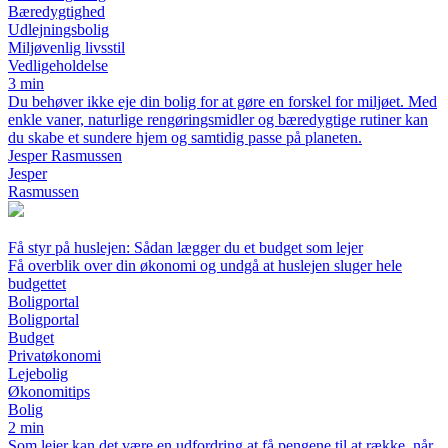
Bæredygtighed
Udlejningsbolig
Miljøvenlig livsstil
Vedligeholdelse
3 min
Du behøver ikke eje din bolig for at gøre en forskel for miljøet. Med
enkle vaner, naturlige rengøringsmidler og bæredygtige rutiner kan
du skabe et sundere hjem og samtidig passe på planeten.
Jesper Rasmussen
Jesper
Rasmussen
Få styr på huslejen: Sådan lægger du et budget som lejer
Få overblik over din økonomi og undgå at huslejen sluger hele
budgettet
Boligportal
Boligportal
Budget
Privatøkonomi
Lejebolig
Økonomitips
Bolig
2 min
Som lejer kan det være en udfordring at få pengene til at række, når