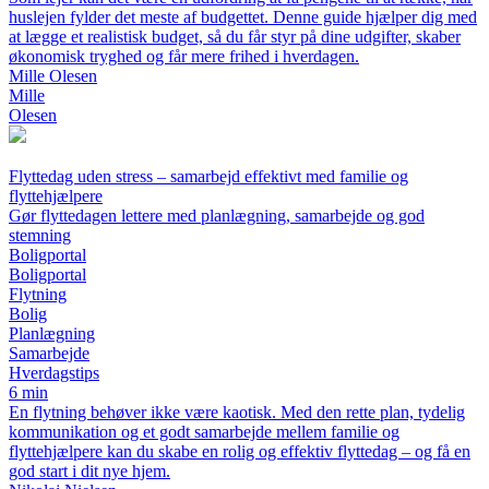
huslejen fylder det meste af budgettet. Denne guide hjælper dig med
at lægge et realistisk budget, så du får styr på dine udgifter, skaber
økonomisk tryghed og får mere frihed i hverdagen.
Mille Olesen
Mille
Olesen
Flyttedag uden stress – samarbejd effektivt med familie og
flyttehjælpere
Gør flyttedagen lettere med planlægning, samarbejde og god
stemning
Boligportal
Boligportal
Flytning
Bolig
Planlægning
Samarbejde
Hverdagstips
6 min
En flytning behøver ikke være kaotisk. Med den rette plan, tydelig
kommunikation og et godt samarbejde mellem familie og
flyttehjælpere kan du skabe en rolig og effektiv flyttedag – og få en
god start i dit nye hjem.