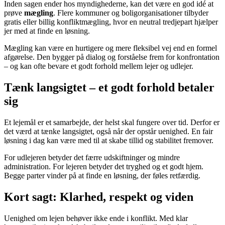
Inden sagen ender hos myndighederne, kan det være en god idé at
prøve
mægling
. Flere kommuner og boligorganisationer tilbyder
gratis eller billig konfliktmægling, hvor en neutral tredjepart hjælper
jer med at finde en løsning.
Mægling kan være en hurtigere og mere fleksibel vej end en formel
afgørelse. Den bygger på dialog og forståelse frem for konfrontation
– og kan ofte bevare et godt forhold mellem lejer og udlejer.
Tænk langsigtet – et godt forhold betaler
sig
Et lejemål er et samarbejde, der helst skal fungere over tid. Derfor er
det værd at tænke langsigtet, også når der opstår uenighed. En fair
løsning i dag kan være med til at skabe tillid og stabilitet fremover.
For udlejeren betyder det færre udskiftninger og mindre
administration. For lejeren betyder det tryghed og et godt hjem.
Begge parter vinder på at finde en løsning, der føles retfærdig.
Kort sagt: Klarhed, respekt og viden
Uenighed om lejen behøver ikke ende i konflikt. Med klar