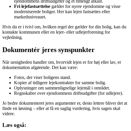
ejendommens driftsudgifter og et rimeligt afkast.
Fri lejefastsættelse
gælder for nyere ejendomme og visse
moderniserede boliger. Her kan lejen fastsættes efter
markedsniveauet.
Hvis du er i tvivl om, hvilken regel der gælder for din bolig, kan du
kontakte kommunen eller en lejer- eller udlejerforening for
vejledning.
Dokumentér jeres synspunkter
Når uenigheden handler om, hvorvidt lejen er for høj eller lav, er
dokumentation afgørende. Det kan være:
Fotos, der viser boligens stand.
Kopier af tidligere lejekontrakter for samme bolig.
Oplysninger om sammenlignelige lejemål i området.
Regnskaber over ejendommens driftsudgifter (for udlejere).
Jo bedre dokumenteret jeres argumenter er, desto lettere bliver det at
finde en løsning – eller at få en saglig vurdering, hvis sagen skal
videre.
Læs også: