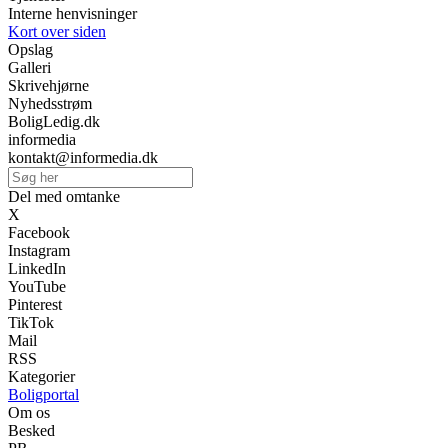
Interne henvisninger
Kort over siden
Opslag
Galleri
Skrivehjørne
Nyhedsstrøm
BoligLedig.dk
informedia
kontakt@informedia.dk
Del med omtanke
X
Facebook
Instagram
LinkedIn
YouTube
Pinterest
TikTok
Mail
RSS
Kategorier
Boligportal
Om os
Besked