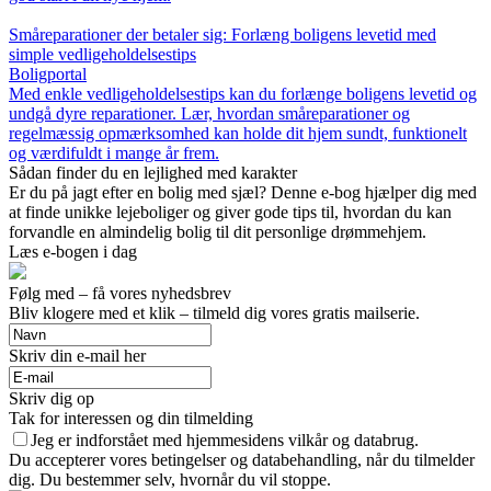
Småreparationer der betaler sig: Forlæng boligens levetid med
simple vedligeholdelsestips
Boligportal
Med enkle vedligeholdelsestips kan du forlænge boligens levetid og
undgå dyre reparationer. Lær, hvordan småreparationer og
regelmæssig opmærksomhed kan holde dit hjem sundt, funktionelt
og værdifuldt i mange år frem.
Sådan finder du en lejlighed med karakter
Er du på jagt efter en bolig med sjæl? Denne e-bog hjælper dig med
at finde unikke lejeboliger og giver gode tips til, hvordan du kan
forvandle en almindelig bolig til dit personlige drømmehjem.
Læs e-bogen i dag
Følg med – få vores nyhedsbrev
Bliv klogere med et klik – tilmeld dig vores gratis mailserie.
Skriv din e-mail her
Skriv dig op
Tak for interessen og din tilmelding
Jeg er indforstået med hjemmesidens vilkår og databrug.
Du accepterer vores betingelser og databehandling, når du tilmelder
dig. Du bestemmer selv, hvornår du vil stoppe.