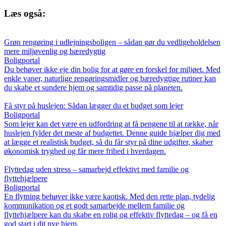
Læs også:
Grøn rengøring i udlejningsboligen – sådan gør du vedligeholdelsen
mere miljøvenlig og bæredygtig
Boligportal
Du behøver ikke eje din bolig for at gøre en forskel for miljøet. Med
enkle vaner, naturlige rengøringsmidler og bæredygtige rutiner kan
du skabe et sundere hjem og samtidig passe på planeten.
Få styr på huslejen: Sådan lægger du et budget som lejer
Boligportal
Som lejer kan det være en udfordring at få pengene til at række, når
huslejen fylder det meste af budgettet. Denne guide hjælper dig med
at lægge et realistisk budget, så du får styr på dine udgifter, skaber
økonomisk tryghed og får mere frihed i hverdagen.
Flyttedag uden stress – samarbejd effektivt med familie og
flyttehjælpere
Boligportal
En flytning behøver ikke være kaotisk. Med den rette plan, tydelig
kommunikation og et godt samarbejde mellem familie og
flyttehjælpere kan du skabe en rolig og effektiv flyttedag – og få en
god start i dit nye hjem.