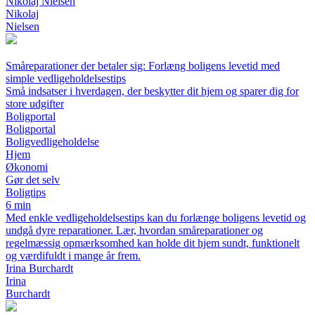
Nikolaj Nielsen
Nikolaj
Nielsen
Småreparationer der betaler sig: Forlæng boligens levetid med
simple vedligeholdelsestips
Små indsatser i hverdagen, der beskytter dit hjem og sparer dig for
store udgifter
Boligportal
Boligportal
Boligvedligeholdelse
Hjem
Økonomi
Gør det selv
Boligtips
6 min
Med enkle vedligeholdelsestips kan du forlænge boligens levetid og
undgå dyre reparationer. Lær, hvordan småreparationer og
regelmæssig opmærksomhed kan holde dit hjem sundt, funktionelt
og værdifuldt i mange år frem.
Irina Burchardt
Irina
Burchardt