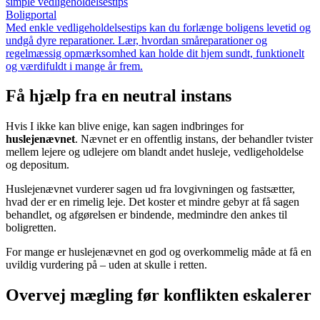
simple vedligeholdelsestips
Boligportal
Med enkle vedligeholdelsestips kan du forlænge boligens levetid og
undgå dyre reparationer. Lær, hvordan småreparationer og
regelmæssig opmærksomhed kan holde dit hjem sundt, funktionelt
og værdifuldt i mange år frem.
Få hjælp fra en neutral instans
Hvis I ikke kan blive enige, kan sagen indbringes for
huslejenævnet
. Nævnet er en offentlig instans, der behandler tvister
mellem lejere og udlejere om blandt andet husleje, vedligeholdelse
og depositum.
Huslejenævnet vurderer sagen ud fra lovgivningen og fastsætter,
hvad der er en rimelig leje. Det koster et mindre gebyr at få sagen
behandlet, og afgørelsen er bindende, medmindre den ankes til
boligretten.
For mange er huslejenævnet en god og overkommelig måde at få en
uvildig vurdering på – uden at skulle i retten.
Overvej mægling før konflikten eskalerer