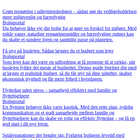
Grøn rengøring i udlejningsboligen – sådan gør du vedligeholdelsen
mere miljøvenlig og bæredygtig
Boligportal
Du behøver ikke eje din bolig for at gøre en forskel for miljøet. Med
enkle vaner, naturlige rengøringsmidler og bæredygtige rutiner kan
du skabe et sundere hjem og samtidig passe på planeten.
Få styr på huslejen: Sådan lægger du et budget som lejer
Boligportal
Som lejer kan det være en udfordring at få pengene til at række, når
huslejen fylder det meste af budgettet. Denne guide hjælper dig med
at lægge et realistisk budget, så du får styr på dine udgifter, skaber
økonomisk tryghed og får mere frihed i hverdagen.
Flyttedag uden stress – samarbejd effektivt med familie og
flyttehjælpere
Boligportal
En flytning behøver ikke være kaotisk. Med den rette plan, tydelig
kommunikation og et godt samarbejde mellem familie og
flyttehjælpere kan du skabe en rolig og effektiv flyttedag – og få en
god start i dit nye hjem.
Småreparationer der betaler sig: Forlæng boligens levetid med