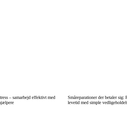
tress – samarbejd effektivt med
Småreparationer der betaler sig:
hjælpere
levetid med simple vedligeholdel