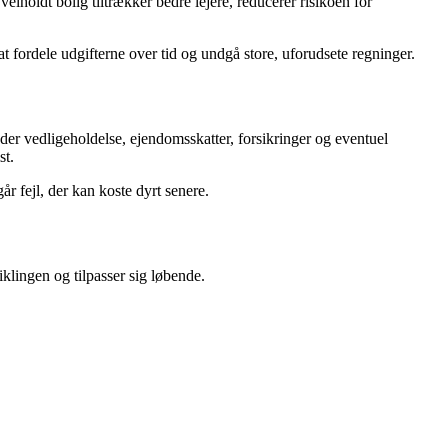
lholdt bolig tiltrækker bedre lejere, reducerer risikoen for
 at fordele udgifterne over tid og undgå store, uforudsete regninger.
er vedligeholdelse, ejendomsskatter, forsikringer og eventuel
st.
år fejl, der kan koste dyrt senere.
klingen og tilpasser sig løbende.