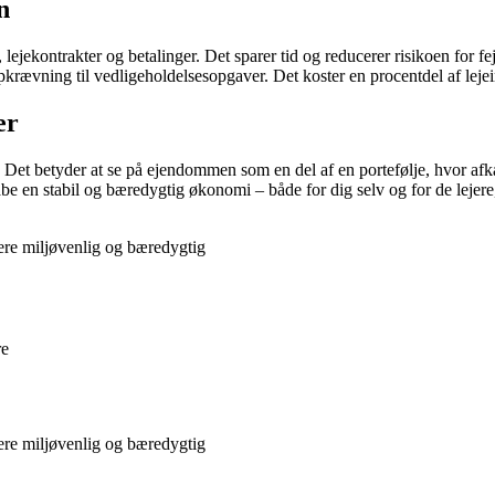
n
n, lejekontrakter og betalinger. Det sparer tid og reducerer risikoen for 
opkrævning til vedligeholdelsesopgaver. Det koster en procentdel af lejein
er
 Det betyder at se på ejendommen som en del af en portefølje, hvor afka
be en stabil og bæredygtig økonomi – både for dig selv og for de lejere
ere miljøvenlig og bæredygtig
re
ere miljøvenlig og bæredygtig