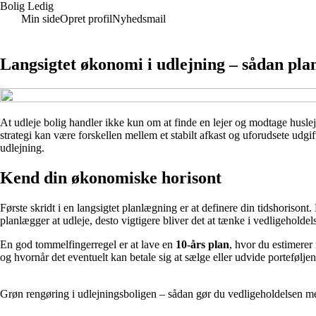
Bolig Ledig
Min side
Opret profil
Nyhedsmail
Langsigtet økonomi i udlejning – sådan pla
At udleje bolig handler ikke kun om at finde en lejer og modtage husle
strategi kan være forskellen mellem et stabilt afkast og uforudsete udg
udlejning.
Kend din økonomiske horisont
Første skridt i en langsigtet planlægning er at definere din tidshorisont
planlægger at udleje, desto vigtigere bliver det at tænke i vedligeholde
En god tommelfingerregel er at lave en
10-års plan
, hvor du estimerer
og hvornår det eventuelt kan betale sig at sælge eller udvide porteføljen
Grøn rengøring i udlejningsboligen – sådan gør du vedligeholdelsen m