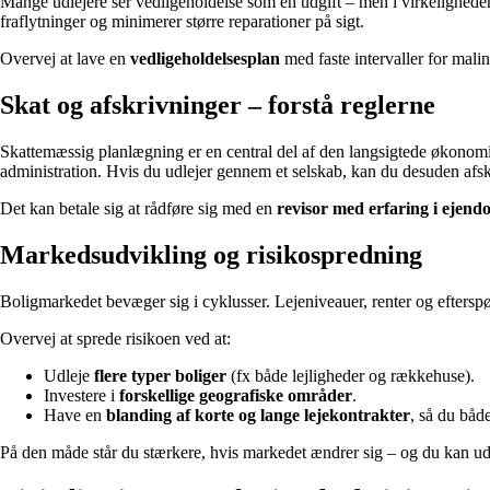
Mange udlejere ser vedligeholdelse som en udgift – men i virkeligheden e
fraflytninger og minimerer større reparationer på sigt.
Overvej at lave en
vedligeholdelsesplan
med faste intervaller for malin
Skat og afskrivninger – forstå reglerne
Skattemæssig planlægning er en central del af den langsigtede økonomi.
administration. Hvis du udlejer gennem et selskab, kan du desuden afsk
Det kan betale sig at rådføre sig med en
revisor med erfaring i ejen
Markedsudvikling og risikospredning
Boligmarkedet bevæger sig i cyklusser. Lejeniveauer, renter og efterspør
Overvej at sprede risikoen ved at:
Udleje
flere typer boliger
(fx både lejligheder og rækkehuse).
Investere i
forskellige geografiske områder
.
Have en
blanding af korte og lange lejekontrakter
, så du både 
På den måde står du stærkere, hvis markedet ændrer sig – og du kan udn