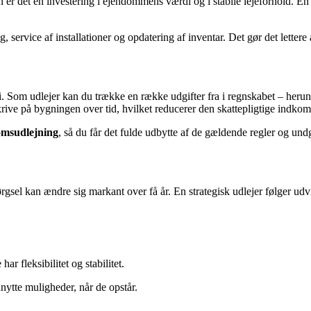
r det en investering i ejendommens værdi og i stabile lejeforhold. En ve
g, service af installationer og opdatering af inventar. Det gør det lettere
 Som udlejer kan du trække en række udgifter fra i regnskabet – herund
rive på bygningen over tid, hvilket reducerer den skattepligtige indkom
domsudlejning
, så du får det fulde udbytte af de gældende regler og undg
gsel kan ændre sig markant over få år. En strategisk udlejer følger udvi
har fleksibilitet og stabilitet.
ytte muligheder, når de opstår.