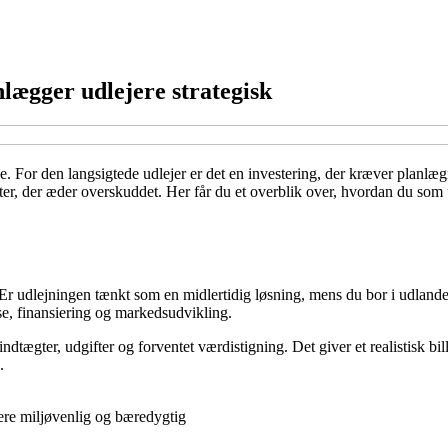
nlægger udlejere strategisk
je. For den langsigtede udlejer er det en investering, der kræver plan
ifter, der æder overskuddet. Her får du et overblik over, hvordan du so
. Er udlejningen tænkt som en midlertidig løsning, mens du bor i udlandet
lse, finansiering og markedsudvikling.
 indtægter, udgifter og forventet værdistigning. Det giver et realistisk
.
ere miljøvenlig og bæredygtig