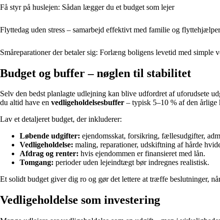
Få styr på huslejen: Sådan lægger du et budget som lejer
Flyttedag uden stress – samarbejd effektivt med familie og flyttehjælpe
Småreparationer der betaler sig: Forlæng boligens levetid med simple v
Budget og buffer – nøglen til stabilitet
Selv den bedst planlagte udlejning kan blive udfordret af uforudsete ud
du altid have en
vedligeholdelsesbuffer
– typisk 5–10 % af den årlige hu
Lav et detaljeret budget, der inkluderer:
Løbende udgifter:
ejendomsskat, forsikring, fællesudgifter, admi
Vedligeholdelse:
maling, reparationer, udskiftning af hårde hvid
Afdrag og renter:
hvis ejendommen er finansieret med lån.
Tomgang:
perioder uden lejeindtægt bør indregnes realistisk.
Et solidt budget giver dig ro og gør det lettere at træffe beslutninger, n
Vedligeholdelse som investering