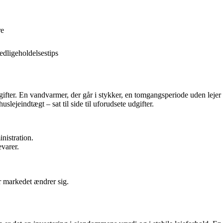
re
edligeholdelsestips
gifter. En vandvarmer, der går i stykker, en tomgangsperiode uden lejer
slejeindtægt – sat til side til uforudsete udgifter.
nistration.
evarer.
år markedet ændrer sig.